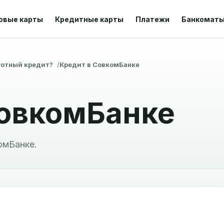
овые карты
Кредитные карты
Платежи
Банкомат
готный кредит?
Кредит в СовкомБанке
СовкомБанке
омБанке.